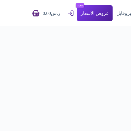
ا
جديد
ل
بروفايل
عروض الأسعار
ر.س
0.00
ت
ج
ا
و
ز
إ
ل
ى
ا
ل
م
ح
ت
و
ى