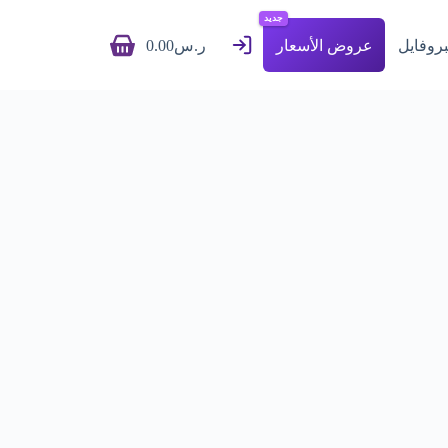
ا
جديد
ل
بروفايل
عروض الأسعار
ر.س
0.00
ت
ج
ا
و
ز
إ
ل
ى
ا
ل
م
ح
ت
و
ى