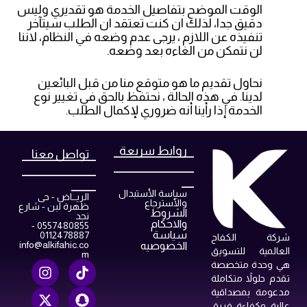
الوقت الموضح بتفاصيل الخدمة هو تقديري وليس
دقيق جدا، لذلك ان كنت تعتقد ان الطلب سيتآخر
تنفيذه عن اللازم ، يرجى عدم وضعه في النظام، لاننا
لن نتمكن من الغاءه بعد وضعه.
نحاول تقديم ما هو متوقع منا من قبل البائعين
لدينا. في هذه الحالة ، نحتفظ بالحق في تغيير نوع
الخدمة إذا رأينا أنه ضروري لإكمال الطلب.
_____________
روابط سريعة
____________
تواصل معنا
_____________
____________
__
____
سياسة الأستبدال
الريــاض - حى
والأسترجاع
ظهرة لبن - شارع
الشروط
نجد
والاحكام
0557480855 -
سياسة
0112478887
شركة الكفاح
info@alkifahic.co
الخصوصيه
العالمية للتسويق
m
هي وحدة متخصصة
تقدم حلولاً متكاملة
مدعومة بمصداقية
عالية وكفاءة فريق